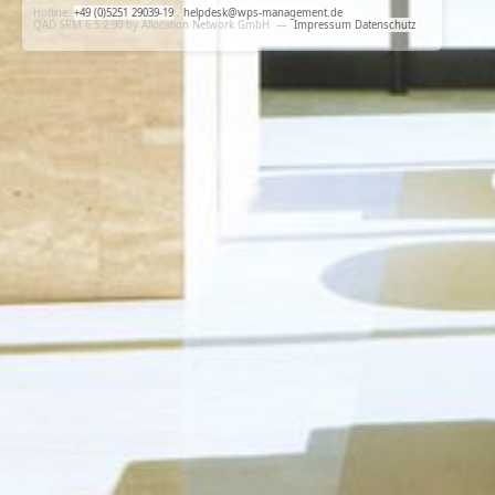
Hotline:
+49 (0)5251 29039-19
,
helpdesk@wps-management.de
QAD SRM 6.5.2.90 by Allocation Network GmbH
—
Impressum
Datenschutz